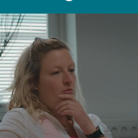
Välkommen till oss på
Unjo
Vi är ett snabbväxande företag som
utvecklar, konstruerar och tillverkar
kundanpassade motorstyrningar och
motorstyrsystem som är optimerade för
varje enskild kund och projekt. Vi är
ledande i vår bransch och det är vi är stolta
över!